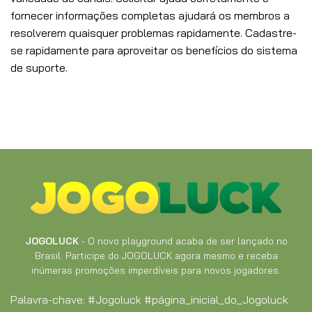
fornecer informações completas ajudará os membros a
resolverem quaisquer problemas rapidamente. Cadastre-
se rapidamente para aproveitar os benefícios do sistema
de suporte.
JOGOLUCK
- O novo playground acaba de ser lançado no
Brasil. Participe do JOGOLUCK agora mesmo e receba
inúmeras promoções imperdíveis para novos jogadores.
Palavra-chave:
#Jogoluck #página_inicial_do_Jogoluck