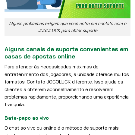
Alguns problemas exigem que você entre em contato com o
JOGOLUCK para obter suporte
Alguns canais de suporte convenientes em
casas de apostas online
Para atender às necessidades máximas de
entretenimento dos jogadores, a unidade oferece muitos
formatos. Contato JOGOLUCK diferente. Isso ajuda os
clientes a obterem aconselhamento e resolverem
problemas rapidamente, proporcionando uma experiência
tranquila.
Bate-papo ao vivo
O chat ao vivo ou online é o método de suporte mais