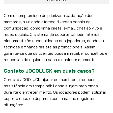
Com o compromisso de priorizar a satisfação dos
membros, a unidade oferece diversos canais de
comunicação, como linha direta, e-mail, chat ao vivo e
redes sociais. O sistema de suporte também atende
plenamente às necessidades dos jogadores, desde as
técnicas e financeiras até as promocionais. Assim,
garante-se que os clientes possam receber conselhos e
respostas da equipe da casa a qualquer momento.
Contato JOGOLUCK em quais casos?
Contato JOGOLUCK ajudar os membros a receber
assistência em tempo hábil caso surjam problemas
durante o entretenimento. Os jogadores podem solicitar
suporte caso se deparem com uma das seguintes
situações: