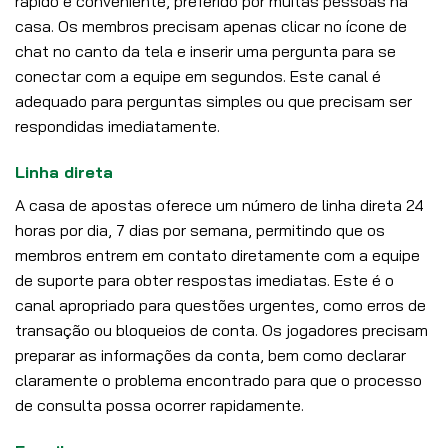
rápido e conveniente, preferido por muitas pessoas na
casa. Os membros precisam apenas clicar no ícone de
chat no canto da tela e inserir uma pergunta para se
conectar com a equipe em segundos. Este canal é
adequado para perguntas simples ou que precisam ser
respondidas imediatamente.
Linha direta
A casa de apostas oferece um número de linha direta 24
horas por dia, 7 dias por semana, permitindo que os
membros entrem em contato diretamente com a equipe
de suporte para obter respostas imediatas. Este é o
canal apropriado para questões urgentes, como erros de
transação ou bloqueios de conta. Os jogadores precisam
preparar as informações da conta, bem como declarar
claramente o problema encontrado para que o processo
de consulta possa ocorrer rapidamente.