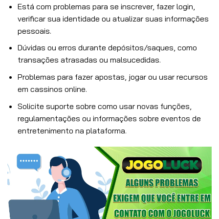
Está com problemas para se inscrever, fazer login,
verificar sua identidade ou atualizar suas informações
pessoais.
Dúvidas ou erros durante depósitos/saques, como
transações atrasadas ou malsucedidas.
Problemas para fazer apostas, jogar ou usar recursos
em cassinos online.
Solicite suporte sobre como usar novas funções,
regulamentações ou informações sobre eventos de
entretenimento na plataforma.