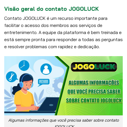
Visão geral do contato JOGOLUCK
Contato JOGOLUCK é um recurso importante para
facilitar o acesso dos membros aos serviços de
entretenimento. A equipe da plataforma é bem treinada e
está sempre pronta para responder a todas as perguntas
e resolver problemas com rapidez e dedicação.
Algumas informações que você precisa saber sobre contato
JOGOLUCK