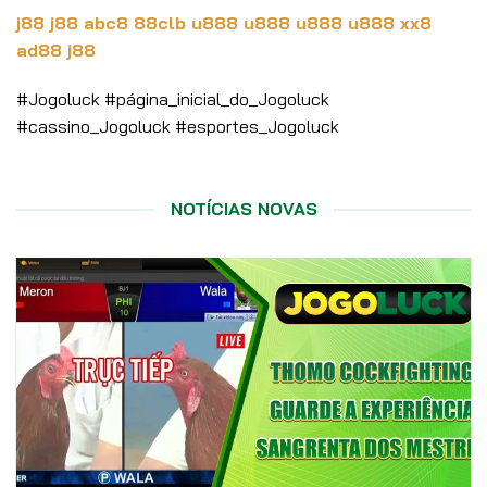
j88
j88
abc8
88clb
u888
u888
u888
u888
xx8
ad88
j88
#Jogoluck #página_inicial_do_Jogoluck
#cassino_Jogoluck #esportes_Jogoluck
NOTÍCIAS NOVAS