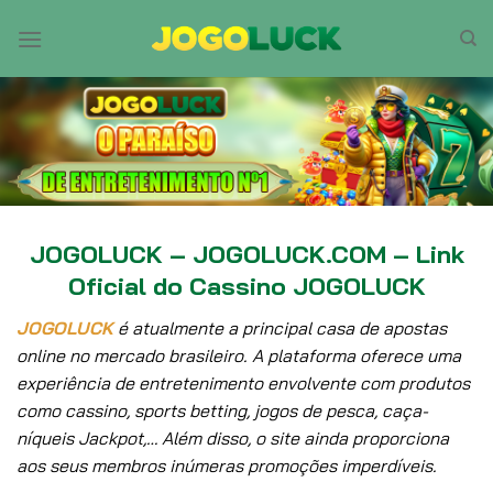
Skip
to
content
JOGOLUCK – JOGOLUCK.COM – Link
Oficial do Cassino JOGOLUCK
JOGOLUCK
é atualmente a principal casa de apostas
online no mercado brasileiro. A plataforma oferece uma
experiência de entretenimento envolvente com produtos
como cassino, sports betting, jogos de pesca, caça-
níqueis Jackpot,… Além disso, o site ainda proporciona
aos seus membros inúmeras promoções imperdíveis.