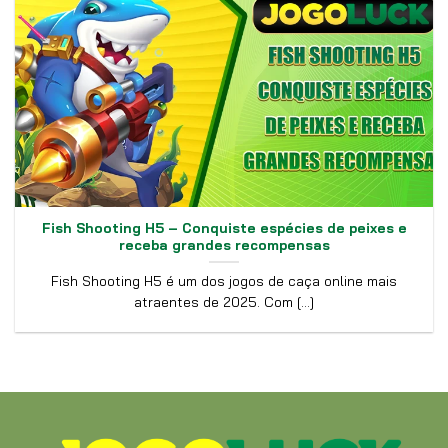
Fish Shooting H5 – Conquiste espécies de peixes e
receba grandes recompensas
Fish Shooting H5 é um dos jogos de caça online mais
atraentes de 2025. Com [...]