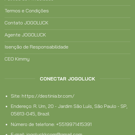
Termos e Condições
Contato JOGOLUCK
Agente JOGOLUCK
Isenção de Responsabilidade
CEO Kimmy
CONECTAR JOGOLUCK
Site: https://destinia.br.com/
Endereço:
R. Um, 20 - Jardim São Luís, São Paulo - SP,
05813-045, Brazil
Número de telefone:
+5519971415391
E-mail:
jogoluckkcom@gmail.com