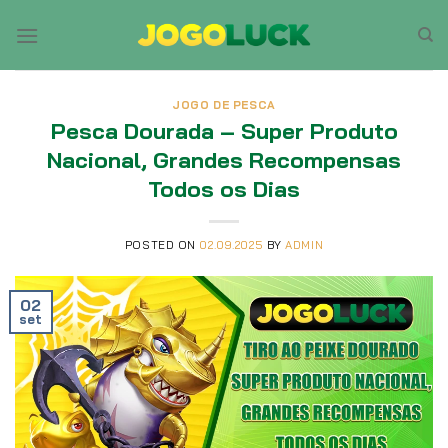
Skip
to
content
JOGO DE PESCA
Pesca Dourada – Super Produto
Nacional, Grandes Recompensas
Todos os Dias
POSTED ON
02.09.2025
BY
ADMIN
02
set