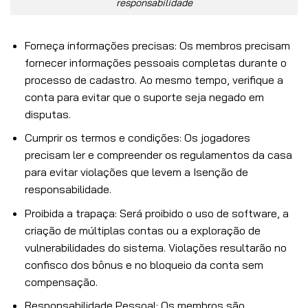
responsabilidade
Forneça informações precisas: Os membros precisam
fornecer informações pessoais completas durante o
processo de cadastro. Ao mesmo tempo, verifique a
conta para evitar que o suporte seja negado em
disputas.
Cumprir os termos e condições: Os jogadores
precisam ler e compreender os regulamentos da casa
para evitar violações que levem a Isenção de
responsabilidade.
Proibida a trapaça: Será proibido o uso de software, a
criação de múltiplas contas ou a exploração de
vulnerabilidades do sistema. Violações resultarão no
confisco dos bônus e no bloqueio da conta sem
compensação.
Responsabilidade Pessoal: Os membros são