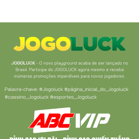
JOGOLUCK
- O novo playground acaba de ser lançado no
Brasil. Participe do JOGOLUCK agora mesmo e receba
inúmeras promoções imperdíveis para novos jogadores.
Palavra-chave:
#Jogoluck #página_inicial_do_Jogoluck
#cassino_Jogoluck #esportes_Jogoluck