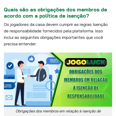
Quais são as obrigações dos membros de
acordo com a política de isenção?
Os jogadores da casa devem cumprir as regras Isenção
de responsabilidade fornecidos pela plataforma. Isso
inclui as seguintes obrigações importantes que você
precisa entender:
Obrigações dos membros em relação à isenção de