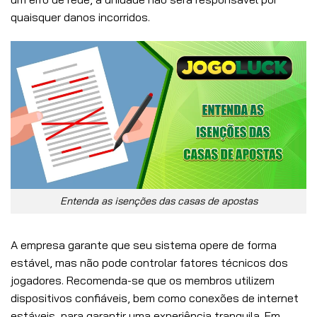
quaisquer danos incorridos.
Entenda as isenções das casas de apostas
A empresa garante que seu sistema opere de forma
estável, mas não pode controlar fatores técnicos dos
jogadores. Recomenda-se que os membros utilizem
dispositivos confiáveis, bem como conexões de internet
estáveis, para garantir uma experiência tranquila. Em