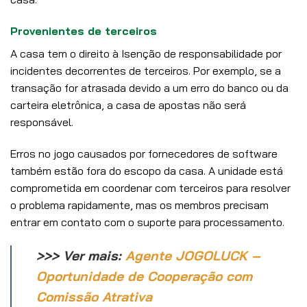
Provenientes de terceiros
A casa tem o direito à Isenção de responsabilidade por
incidentes decorrentes de terceiros. Por exemplo, se a
transação for atrasada devido a um erro do banco ou da
carteira eletrônica, a casa de apostas não será
responsável.
Erros no jogo causados por fornecedores de software
também estão fora do escopo da casa. A unidade está
comprometida em coordenar com terceiros para resolver
o problema rapidamente, mas os membros precisam
entrar em contato com o suporte para processamento.
>>> Ver mais:
Agente JOGOLUCK –
Oportunidade de Cooperação com
Comissão Atrativa