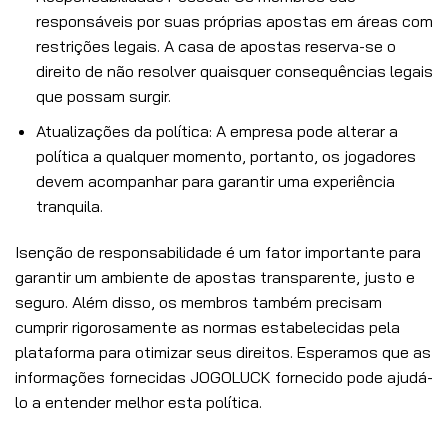
responsáveis por suas próprias apostas em áreas com
restrições legais. A casa de apostas reserva-se o
direito de não resolver quaisquer consequências legais
que possam surgir.
Atualizações da política: A empresa pode alterar a
política a qualquer momento, portanto, os jogadores
devem acompanhar para garantir uma experiência
tranquila.
Isenção de responsabilidade é um fator importante para
garantir um ambiente de apostas transparente, justo e
seguro. Além disso, os membros também precisam
cumprir rigorosamente as normas estabelecidas pela
plataforma para otimizar seus direitos. Esperamos que as
informações fornecidas JOGOLUCK fornecido pode ajudá-
lo a entender melhor esta política.