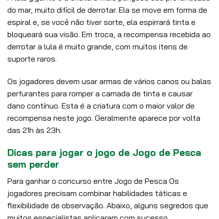
do mar, muito difícil de derrotar. Ela se move em forma de
espiral e, se você não tiver sorte, ela espirrará tinta e
bloqueará sua visão. Em troca, a recompensa recebida ao
derrotar a lula é muito grande, com muitos itens de
suporte raros.
Os jogadores devem usar armas de vários canos ou balas
perfurantes para romper a camada de tinta e causar
dano contínuo. Esta é a criatura com o maior valor de
recompensa neste jogo. Geralmente aparece por volta
das 21h às 23h.
Dicas para jogar o jogo de Jogo de Pesca
sem perder
Para ganhar o concurso entre Jogo de Pesca Os
jogadores precisam combinar habilidades táticas e
flexibilidade de observação. Abaixo, alguns segredos que
muitos especialistas aplicaram com sucesso.