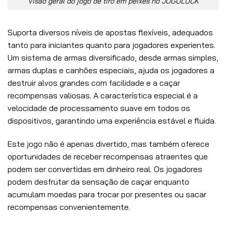
Visão geral do jogo de tiro em peixes no JOGOLUCK
Suporta diversos níveis de apostas flexíveis, adequados
tanto para iniciantes quanto para jogadores experientes.
Um sistema de armas diversificado, desde armas simples,
armas duplas e canhões especiais, ajuda os jogadores a
destruir alvos grandes com facilidade e a caçar
recompensas valiosas. A característica especial é a
velocidade de processamento suave em todos os
dispositivos, garantindo uma experiência estável e fluida.
Este jogo não é apenas divertido, mas também oferece
oportunidades de receber recompensas atraentes que
podem ser convertidas em dinheiro real. Os jogadores
podem desfrutar da sensação de caçar enquanto
acumulam moedas para trocar por presentes ou sacar
recompensas convenientemente.