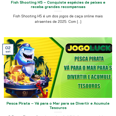
Fish Shooting H5 – Conquiste espécies de peixes e
receba grandes recompensas
Fish Shooting H5 é um dos jogos de caça online mais
atraentes de 2025. Com [...]
02
set
Pesca Pirata – Vá para o Mar para se Divertir e Acumule
Tesouros