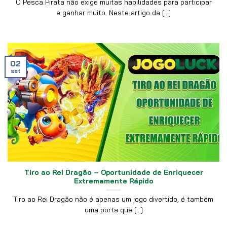
O Pesca Pirata não exige muitas habilidades para participar
e ganhar muito. Neste artigo da [...]
02
set
Tiro ao Rei Dragão – Oportunidade de Enriquecer
Extremamente Rápido
Tiro ao Rei Dragão não é apenas um jogo divertido, é também
uma porta que [...]