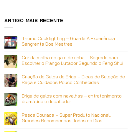
ARTIGO MAIS RECENTE
Thomo Cockfighting – Guarde A Experiência
Sangrenta Dos Mestres
Cor da malha do galo de rinha – Segredo para
Escolher o Frango Lutador Segundo o Feng Shui
Criação de Galos de Briga – Dicas de Seleção de
Raça e Cuidados Pouco Conhecidas
Briga de galos com navalhas – entretenimento
dramático e desafiador
Pesca Dourada – Super Produto Nacional,
Grandes Recompensas Todos os Dias