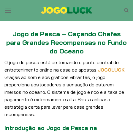
Skip
to
content
Jogo de Pesca – Caçando Chefes
para Grandes Recompensas no Fundo
do Oceano
O jogo de pesca está se tornando o ponto central de
entretenimento online na casa de apostas
JOGOLUCK
.
Graças ao som e aos gráficos vibrantes, o jogo
proporciona aos jogadores a sensação de estarem
imersos no oceano. O sistema de jogo é rico e a taxa de
pagamento é extremamente alta. Basta aplicar a
estratégia certa para levar para casa grandes
recompensas.
Introdução ao Jogo de Pesca na