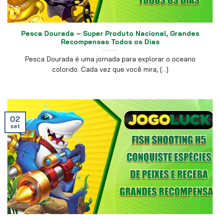
Pesca Dourada – Super Produto Nacional, Grandes
Recompensas Todos os Dias
Pesca Dourada é uma jornada para explorar o oceano
colorido. Cada vez que você mira, [...]
02
set