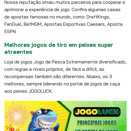
Nossa reputação atraiu muitos parceiros para cooperar e
aprimorar a experiência de jogo. Confira algumas casas
de apostas famosas no mundo, como: DraftKings,
FanDuel, BetMGM, Apostas Esportivas Caesars, Aposta
ESPN.
Melhores jogos de tiro em peixes super
atraentes
Loja de jogos Jogo de Pesca Extremamente diversificado,
com regras e níveis próprios, de fácil a difícil, as
recompensas também são diferentes. Abaixo, os 3
melhores, sempre liderando no portal de jogos de caça
aos peixes JOGOLUCK.