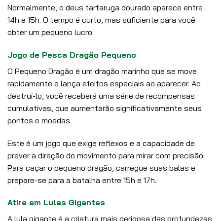
Normalmente, o deus tartaruga dourado aparece entre
14h e 15h. O tempo é curto, mas suficiente para você
obter um pequeno lucro.
Jogo de Pesca Dragão Pequeno
O Pequeno Dragão é um dragão marinho que se move
rapidamente e lança efeitos especiais ao aparecer. Ao
destruí-lo, você receberá uma série de recompensas
cumulativas, que aumentarão significativamente seus
pontos e moedas.
Este é um jogo que exige reflexos e a capacidade de
prever a direção do movimento para mirar com precisão.
Para caçar o pequeno dragão, carregue suas balas e
prepare-se para a batalha entre 15h e 17h.
Atire em Lulas Gigantes
A lula gigante é a criatura mais perigosa das profundezas