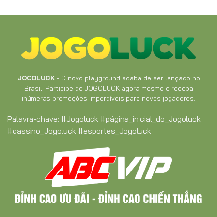
JOGOLUCK
- O novo playground acaba de ser lançado no
Brasil. Participe do JOGOLUCK agora mesmo e receba
inúmeras promoções imperdíveis para novos jogadores.
Palavra-chave:
#Jogoluck #página_inicial_do_Jogoluck
#cassino_Jogoluck #esportes_Jogoluck