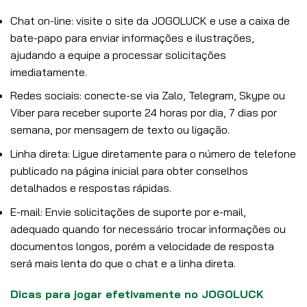
Chat on-line: visite o site da JOGOLUCK e use a caixa de
bate-papo para enviar informações e ilustrações,
ajudando a equipe a processar solicitações
imediatamente.
Redes sociais: conecte-se via Zalo, Telegram, Skype ou
Viber para receber suporte 24 horas por dia, 7 dias por
semana, por mensagem de texto ou ligação.
Linha direta: Ligue diretamente para o número de telefone
publicado na página inicial para obter conselhos
detalhados e respostas rápidas.
E-mail: Envie solicitações de suporte por e-mail,
adequado quando for necessário trocar informações ou
documentos longos, porém a velocidade de resposta
será mais lenta do que o chat e a linha direta.
Dicas para jogar efetivamente no JOGOLUCK