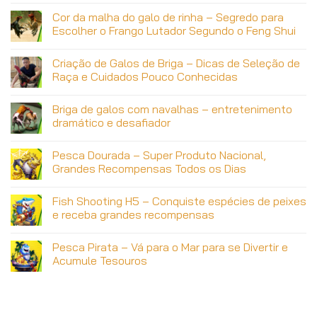
Cor da malha do galo de rinha – Segredo para
Escolher o Frango Lutador Segundo o Feng Shui
Criação de Galos de Briga – Dicas de Seleção de
Raça e Cuidados Pouco Conhecidas
Briga de galos com navalhas – entretenimento
dramático e desafiador
Pesca Dourada – Super Produto Nacional,
Grandes Recompensas Todos os Dias
Fish Shooting H5 – Conquiste espécies de peixes
e receba grandes recompensas
Pesca Pirata – Vá para o Mar para se Divertir e
Acumule Tesouros