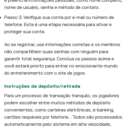
nome de usuário, senha e método de contato.
Passo 3: Verifique sua conta por e-mail ou número de
telefone. Esta é uma etapa necessária para ativar e
proteger sua conta.
Ao se registrar, use informações corretas e os membros
não compartilhem suas senhas com ninguém para
garantir total segurança. Conclua os passos acima e
você estará pronto para entrar no emocionante mundo
do entretenimento com o site de jogos.
Instruções de depósito/retirada
Para um processo de transação tranquilo, os jogadores
podem escolher entre muitos métodos de depósito
convenientes, como carteiras eletrônicas, e-banking,
cartões raspáveis por telefone… Todos são processados
automaticamente pelo sistema em alta velocidade,