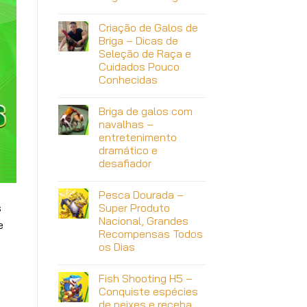
Criação de Galos de
Briga – Dicas de
Seleção de Raça e
Cuidados Pouco
Conhecidas
Briga de galos com
navalhas –
entretenimento
dramático e
desafiador
Pesca Dourada –
Super Produto
s
Nacional, Grandes
e
Recompensas Todos
os Dias
Fish Shooting H5 –
Conquiste espécies
de peixes e receba