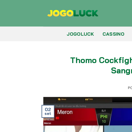
Skip
to
content
JOGOLUCK
CASSINO
Thomo Cockfigh
Sang
P
02
set