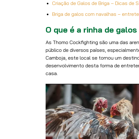
Criação de Galos de Briga – Dicas de
Briga de galos com navalhas – entret
O que é a rinha de galo
As Thomo Cockfighting são uma das aren
público de diversos países, especialment
Camboja, este local se tornou um destino
desenvolvimento desta forma de entrete
casa.