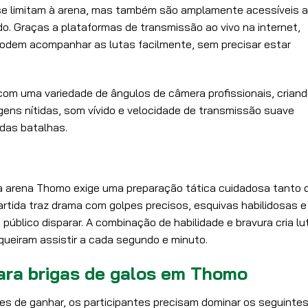
 se limitam à arena, mas também são amplamente acessíveis a
. Graças a plataformas de transmissão ao vivo na internet,
dem acompanhar as lutas facilmente, sem precisar estar
com uma variedade de ângulos de câmera profissionais, crian
ens nítidas, som vívido e velocidade de transmissão suave
 das batalhas.
 a arena Thomo exige uma preparação tática cuidadosa tanto 
artida traz drama com golpes precisos, esquivas habilidosas e
úblico disparar. A combinação de habilidade e bravura cria lu
 queiram assistir a cada segundo e minuto.
para brigas de galos em Thomo
es de ganhar, os participantes precisam dominar os seguinte