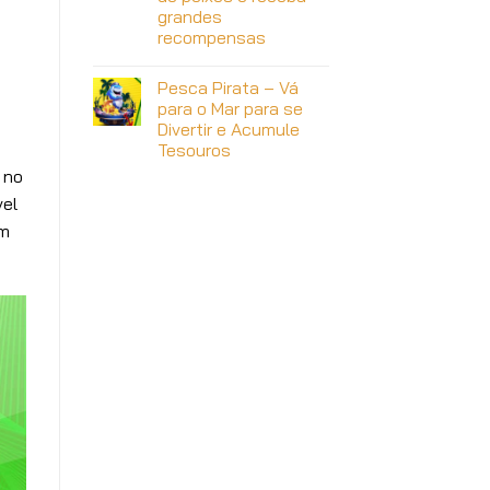
grandes
recompensas
Pesca Pirata – Vá
para o Mar para se
Divertir e Acumule
e
Tesouros
 no
vel
em