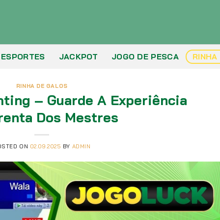
ESPORTES
JACKPOT
JOGO DE PESCA
RINHA
RINHA DE GALOS
ting – Guarde A Experiência
renta Dos Mestres
OSTED ON
02.09.2025
BY
ADMIN