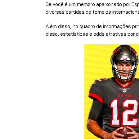
Se você é um membro apaixonado por Espo
diversas partidas de torneios internaci
Além disso, no quadro de informações pr
disso, estatísticas e odds atrativas por