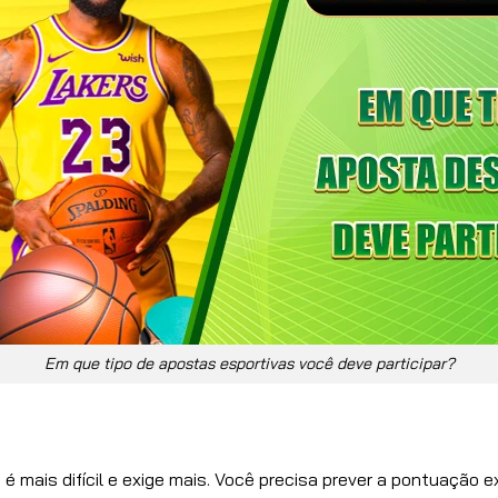
Em que tipo de apostas esportivas você deve participar?
é mais difícil e exige mais. Você precisa prever a pontuação 