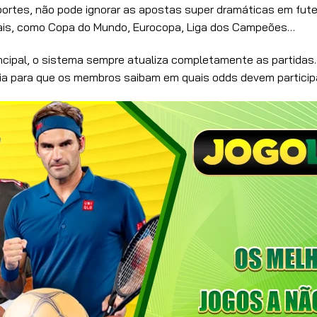
rtes, não pode ignorar as apostas super dramáticas em fute
onais, como Copa do Mundo, Eurocopa, Liga dos Campeões…
incipal, o sistema sempre atualiza completamente as partidas
 dia para que os membros saibam em quais odds devem participa