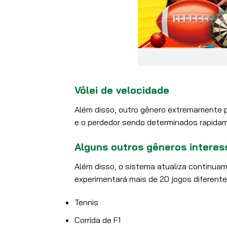
Vôlei de velocidade
Além disso, outro gênero extremamente pop
e o perdedor sendo determinados rapida
Alguns outros gêneros interes
Além disso, o sistema atualiza continuam
experimentará mais de 20 jogos diferen
Tennis
Corrida de F1