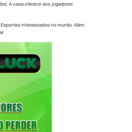
bol. A casa oferece aos jogadores
. Esportes interessados no mundo. Além
r.