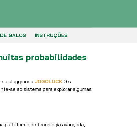
 DE GALOS
INSTRUÇÕES
uitas probabilidades
e no playground
JOGOLUCK
O s
nte-se ao sistema para explorar algumas
ma plataforma de tecnologia avançada,