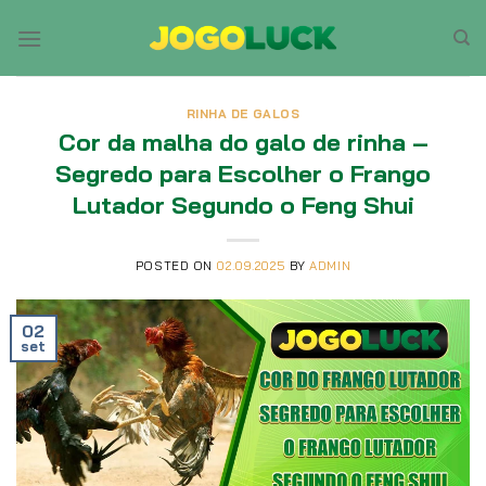
Skip
to
content
RINHA DE GALOS
Cor da malha do galo de rinha –
Segredo para Escolher o Frango
Lutador Segundo o Feng Shui
POSTED ON
02.09.2025
BY
ADMIN
02
set