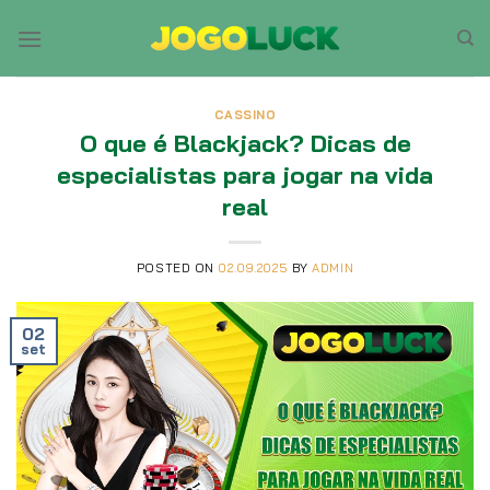
Skip
to
content
CASSINO
O que é Blackjack? Dicas de
especialistas para jogar na vida
real
POSTED ON
02.09.2025
BY
ADMIN
02
set