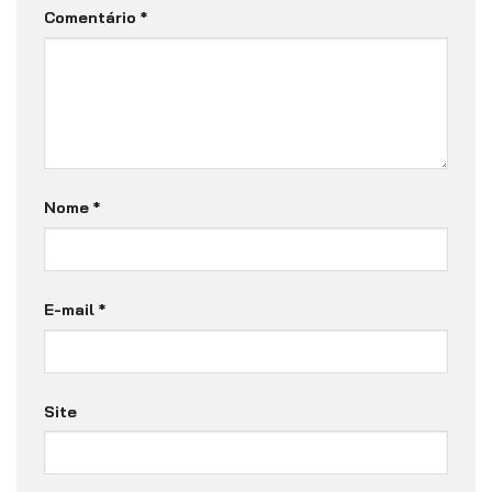
Comentário
*
Nome
*
E-mail
*
Site