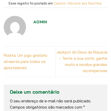
Esse registro foi postado em
Cassino
.
Adicione aos favoritos
.
ADMIN
Jackpot do Deus da Riqueza
Roleta: Um jogo giratório
– Tente a sua sorte, ganhe
atraente para todos os
muito e receba grandes
apostadores
recompensas
Deixe um comentário
O seu endereço de e-mail não será publicado.
Campos obrigatórios são marcados com
*