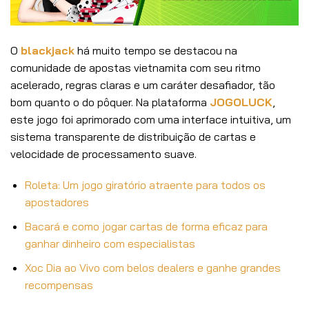
O
blackjack
há muito tempo se destacou na
comunidade de apostas vietnamita com seu ritmo
acelerado, regras claras e um caráter desafiador, tão
bom quanto o do pôquer. Na plataforma
JOGOLUCK
,
este jogo foi aprimorado com uma interface intuitiva, um
sistema transparente de distribuição de cartas e
velocidade de processamento suave.
Roleta: Um jogo giratório atraente para todos os
apostadores
Bacará e como jogar cartas de forma eficaz para
ganhar dinheiro com especialistas
Xoc Dia ao Vivo com belos dealers e ganhe grandes
recompensas