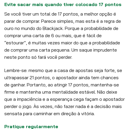
Evite sacar mais quando tiver colocado 17 pontos
Se você tiver um total de 17 pontos, a melhor opção é
parar de comprar. Parece simples, mas esta é a regra de
ouro no mundo do Blackjack. Porque a probabilidade de
comprar uma carta de 6 ou mais, que é fácil de
“estourar”, é muitas vezes maior do que a probabilidade
de comprar uma carta pequena. Um saque imprudente
neste ponto só fará você perder.
Lembre-se: mesmo que a casa de apostas seja forte, se
ultrapassar 21 pontos, o apostador ainda tem chances
de ganhar. Portanto, ao atingir 17 pontos, mantenha-se
firme e mantenha uma mentalidade estável. Não deixe
que a impaciência e a esperança cega façam o apostador
perder o jogo. Às vezes, não fazer nada é a decisão mais
sensata para caminhar em direção à vitória.
Pratique regularmente