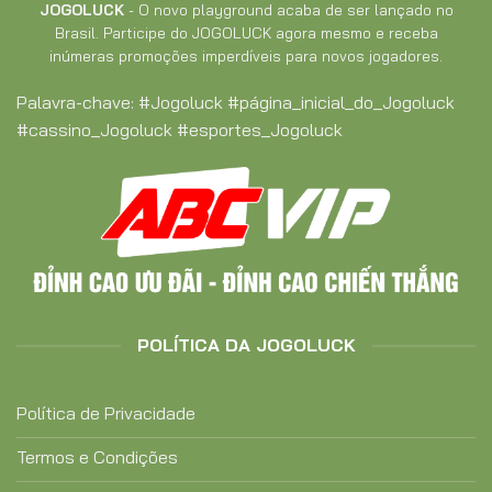
JOGOLUCK
- O novo playground acaba de ser lançado no
Brasil. Participe do JOGOLUCK agora mesmo e receba
inúmeras promoções imperdíveis para novos jogadores.
Palavra-chave:
#Jogoluck #página_inicial_do_Jogoluck
#cassino_Jogoluck #esportes_Jogoluck
POLÍTICA DA JOGOLUCK
Política de Privacidade
Termos e Condições