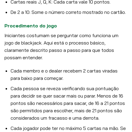
Cartas reais J, Q, K: Cada carta vale 10 pontos.
De 2 a 10: Some o número correto mostrado no cartão.
Procedimento do jogo
Iniciantes costumam se perguntar como funciona um
jogo de blackjack. Aqui está o processo básico,
claramente descrito passo a passo para que todos
possam entender.
Cada membro e o dealer recebem 2 cartas viradas
para baixo para começar.
Cada pessoa se reveza verificando sua pontuação
para decidir se quer sacar mais ou parar. Menos de 16
pontos são necessários para sacar, de 16 a 21 pontos
são permitidos para escolher, mais de 21 pontos são
considerados um fracasso e uma derrota.
Cada jogador pode ter no máximo 5 cartas na mão. Se