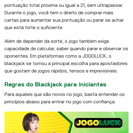
pontuação total próxima ou igual a 21, sem ultrapassar.
Durante o jogo, você tem o direito de comprar mais
cartas para aumentar sua pontuação ou parar se achar
que está forte o suficiente.
Além de depender da sorte, o jogo também exige
capacidade de calcular, saber quando parar e observar os
oponentes. Em plataformas como a JOGOLUCK, o
blackjack se tornou a principal escolha para apostadores
que gostam de jogos rápidos, tensos e imprevisíveis.
Regras do Blackjack para iniciantes
Para aqueles que são novos no jogo, basta entender os
princípios abaixo para entrar no jogo com confiança.