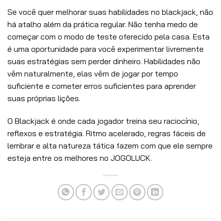
Se você quer melhorar suas habilidades no blackjack, não
há atalho além da prática regular. Não tenha medo de
começar com o modo de teste oferecido pela casa. Esta
é uma oportunidade para você experimentar livremente
suas estratégias sem perder dinheiro. Habilidades não
vêm naturalmente, elas vêm de jogar por tempo
suficiente e cometer erros suficientes para aprender
suas próprias lições.
O Blackjack é onde cada jogador treina seu raciocínio,
reflexos e estratégia. Ritmo acelerado, regras fáceis de
lembrar e alta natureza tática fazem com que ele sempre
esteja entre os melhores no JOGOLUCK.