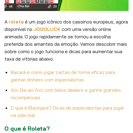
A
roleta
é um jogo icônico dos cassinos europeus, agora
disponível no
JOGOLUCK
com uma versão online
animada. O jogo rapidamente se tornou a escolha
preferida dos amantes da emoção. Vamos descobrir mais
sobre como o jogo funciona e dicas para aumentar sua
taxa de vitórias abaixo.
Bacará e como jogar cartas de forma eficaz para
ganhar dinheiro com especialistas
Xoc Dia ao Vivo com belos dealers e ganhe grandes
recompensas
O que é Blackjack? Dicas de especialistas para jogar
na vida real
O que é Roleta?