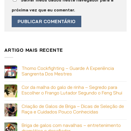
próxima vez que eu comentar.
ARTIGO MAIS RECENTE
Thomo Cockfighting – Guarde A Experiência
Sangrenta Dos Mestres
Cor da malha do galo de rinha – Segredo para
Escolher o Frango Lutador Segundo o Feng Shui
Criação de Galos de Briga – Dicas de Seleção de
Raça e Cuidados Pouco Conhecidas
Briga de galos com navalhas – entretenimento
dramático e desafiador