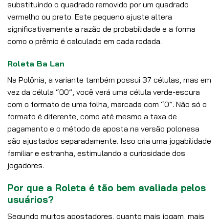
substituindo o quadrado removido por um quadrado
vermelho ou preto. Este pequeno ajuste altera
significativamente a razão de probabilidade e a forma
como o prêmio é calculado em cada rodada.
Roleta Ba Lan
Na Polônia, a variante também possui 37 células, mas em
vez da célula “00”, você verá uma célula verde-escura
com o formato de uma folha, marcada com “0”. Não só o
formato é diferente, como até mesmo a taxa de
pagamento e o método de aposta na versão polonesa
são ajustados separadamente. Isso cria uma jogabilidade
familiar e estranha, estimulando a curiosidade dos
jogadores.
Por que a Roleta é tão bem avaliada pelos
usuários?
Segundo muitos apostadores, quanto mais jogam, mais