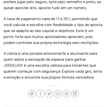
prefere jogar pelo seguro, opte pelo vermelho e preto; se
quiser apostar alto, aposte tudo em um número.
A taxa de pagamento varia de 1:1 a 35:1, permitindo que
você calcule e escolha com flexibilidade o tipo de aposta
que se adapta ao seu capital e objetivos. Este é um
ponto forte que muitos apostadores apreciam, pois
podem controlar sua própria estratégia sem restrições.
A roleta é uma jornada emocionante e alucinante para
quem adora a sensação de esperar para ganhar.
JOGOLUCK é uma escolha valiosa para iniciantes que
querem começar com segurança. Explore cada giro, sinta
a emoção e encontre sua própria fórmula vencedora.