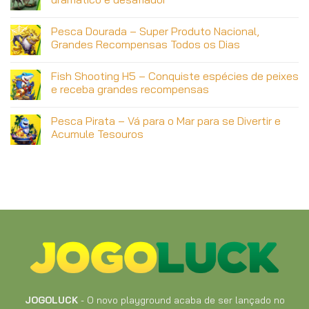
Pesca Dourada – Super Produto Nacional,
Grandes Recompensas Todos os Dias
Fish Shooting H5 – Conquiste espécies de peixes
e receba grandes recompensas
Pesca Pirata – Vá para o Mar para se Divertir e
Acumule Tesouros
JOGOLUCK
- O novo playground acaba de ser lançado no