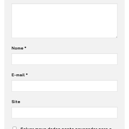
Nome
*
E-mail
*
Site
Salvar meus dados neste navegador para a