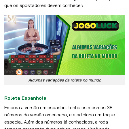
que os apostadores devem conhecer:
Algumas variações da roleta no mundo
Roleta Espanhola
Embora a versão em espanhol tenha os mesmos 38
números da versão americana, ela adiciona um toque
especial. Além dos números já conhecidos, a roda
também apresenta duas caixas verdes. Você pode