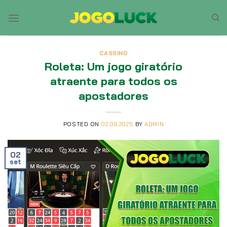
Skip
to
content
CASSINO
Roleta: Um jogo giratório
atraente para todos os
apostadores
POSTED ON
02.09.2025
BY
ADMIN
02
set